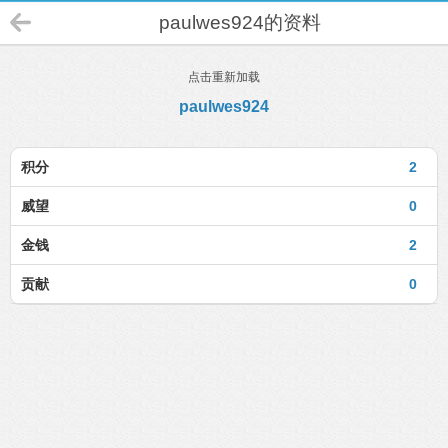
paulwes924的资料
点击重新加载
paulwes924
积分
2
威望
0
金钱
2
贡献
0