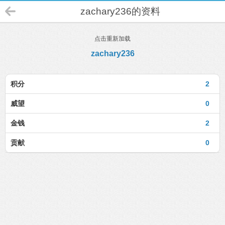
zachary236的资料
点击重新加载
zachary236
积分
2
威望
0
金钱
2
贡献
0